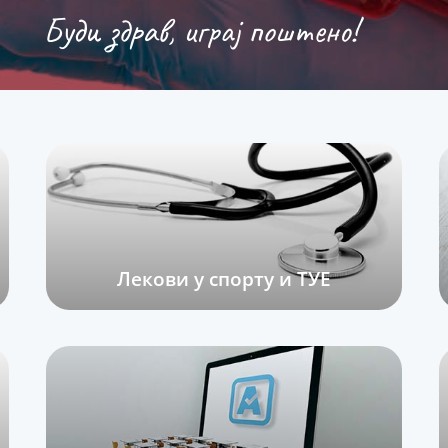
Буди здрав, играј поштено!
Лекови у спорту и ТУЕ