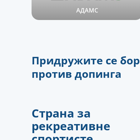
АДАМС
Придружите се бо
против допинга
Страна за
рекреативне
спортисте