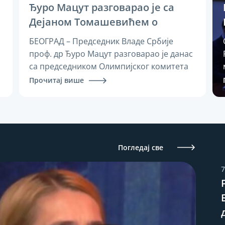
стандарда за тестирање за 2027. годину
Ђуро Мацут разговарао је са
(ИСТ)
Дејаном Томашевићем о
унапређењу услова за развој
БЕОГРАД – Председник Владе Србије
спорта и о подршци
проф. др Ђуро Мацут разговарао је данас
спортистима
са председником Олимпијског комитета
Србије Дејаном Томашевићем и
Прочитај више
директорком Антидопинг агенције
Милицом Вукашиновић Весић о
унапређењу услова за развој спорта и
даљој подршци врхунским спортистима.
Мацут је на састанку, којем је
Погледај све
присуствовао и министар спорта Зоран
Гајић, истакао да је спорт један од
7