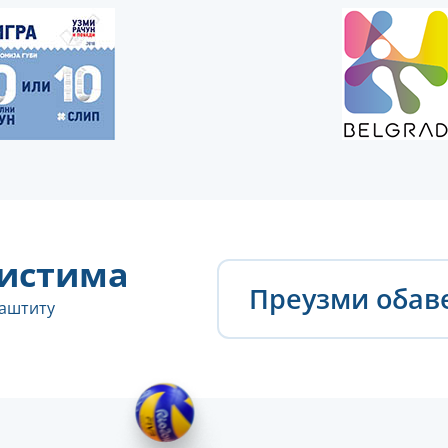
истима
Преузми оба
заштиту