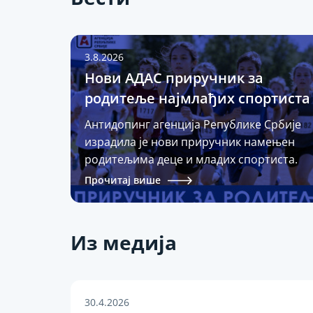
3.8.2026
Нови АДАС приручник за
родитеље најмлађих спортиста
Антидопинг агенција Републике Србије
израдила је нови приручник намењен
родитељима деце и младих спортиста.
Родитељи имају једну од најзначајнијих
Прочитај више
улога у одрастању спортиста и доношењ
одлука које се односе на њихово
здравље, развој и спортску каријеру.
Из медија
Приручник помаже родитељима да
разумеју антидопинг правила, права и
обавезе младих спортиста, али и
сопствену улогу и одговорност. Посебна
30.4.2026