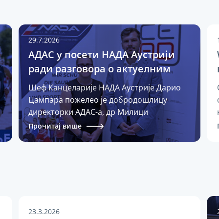
29.7.2026
АДАС у посети НАДА Аустрији
ради разговора о актуелним
дешавањима
Шеф Канцеларије НАДА Аустрије Дарио
Цампара пожелео је добродошлицу
директорки АДАС-а, др Милици
Вукашиновић Весић, на састанку
Прочитај више
у
посвећеном актуелним дешавањима у
међународном антидопинг окружењу.
Састанак је пружио прилику за размену
мишљења о низу тема које тренутно
обликују глобални антидопинг систем,
укључујући текући процес консултација о
предложеним изменама Међународног
23.3.2026