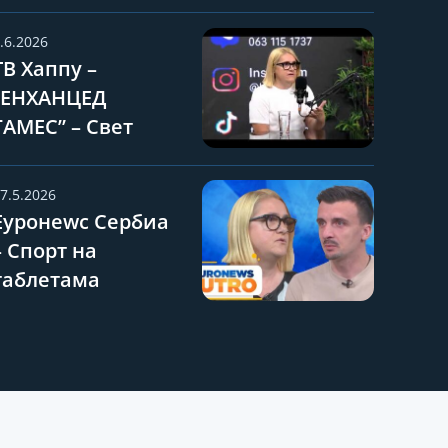
.6.2026
ТВ Хаппy –
“ЕНХАНЦЕД
ГАМЕС” – Свет
какав познајемо
више не постоји –
7.5.2026
Такмичење
Еуронеwс Сербиа
допингованих
– Спорт на
спортиста!
таблетама