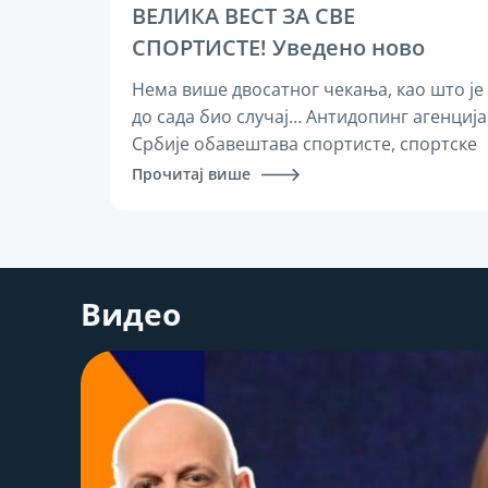
ВЕЛИКА ВЕСТ ЗА СВЕ
СПОРТИСТЕ! Уведено ново
правило о допинг контроли –
Нема више двосатног чекања, као што је
ово ће их ОДУШЕВИТИ!
до сада био случај… Антидопинг агенција
Србије обавештава спортисте, спортске
раднике и све заинтересоване о
Прочитај више
изменама у правилима која се односе на
прикупљање узорака крви током допинг
контроле. У нашим претходним
текстовима објаснили смо да спортиста
Видео
током допинг контроле може бити
изабран за давање узорка урина и/или
крви.