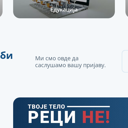
Едукација
рби
Ми смо овде да
саслушамо вашу пријаву.