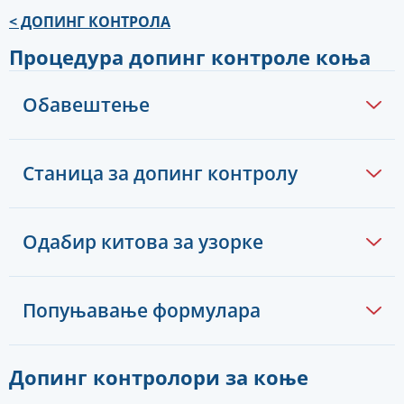
Скип
< ДОПИНГ КОНТРОЛА
то
тхе
Процедура допинг контроле коња
цонтент
Обавештење
Станица за допинг контролу
Одабир китова за узорке
Попуњавање формулара
Допинг контролори за коње