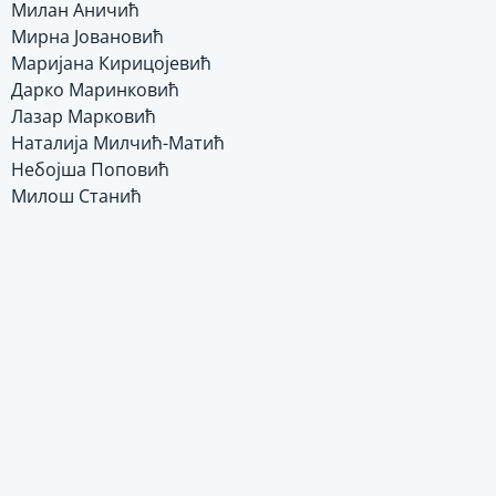
Милан Аничић
Мирна Јовановић
Маријана Кирицојевић
Дарко Маринковић
Лазар Марковић
Наталија Милчић-Матић
Небојша Поповић
Милош Станић