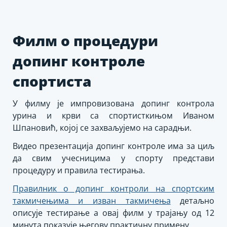
Скип
то
тхе
Филм о процедури
цонтент
допинг контроле
спортиста
У филму је импровизована допинг контрола
урина и крви са спортисткињом Иваном
Шпановић, којој се захваљујемо на сарадњи.
Видео презентација допинг контроле има за циљ
да свим учесницима у спорту представи
процедуру и правила тестирања.
Правилник о допинг контроли на спортским
такмичењима и изван такмичења
детаљно
описује тестирање а овај филм у трајању од 12
минута показује његову практичну примену.