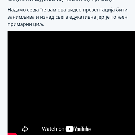
Надамо се да ће вам ова видео презентација бити
занимљива и изнад свега едукативна јер је то њен
примарни циљ.