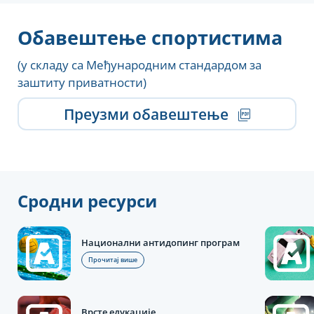
Обавештење спортистима
(у складу са Међународним стандардом за
заштиту приватности)
Преузми обавештење
Сродни ресурси
Национални антидопинг програм
Прочитај више
Врсте едукације