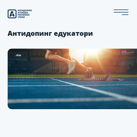
Скип
то
тхе
цонтент
Антидопинг едукатори