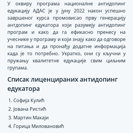
У оквиру програма националне антидопинг
едукацију АДАС је у јуну 2022 након успешно
завршеног курса промовисао прву генерацију
антдопинг едукатора који разумеју антидопинг
програм и како да га ефикасно пренесу на
учеснике у програму и који знају како да одговоре
на питања и да пронађу додатне информација
када је то потребно. Укратко, они су кључни у
пружању квалитетне едукације свим циљним
групама.
Списак лиценцираних антидопинг
едукатора
Софија Кулић
Јована Ристић
Мартин Макаји
Горица Миловановић