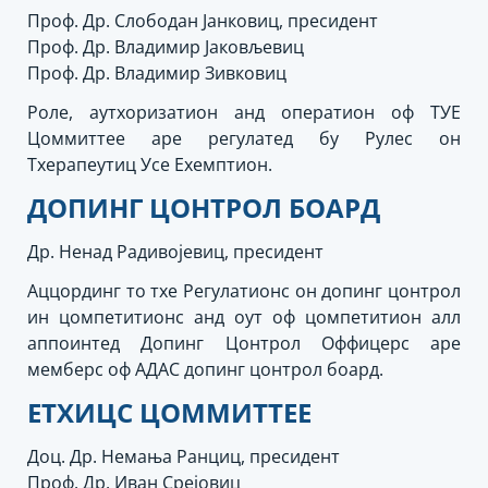
Проф. Др. Слободан Јанковиц, пресидент
Проф. Др. Владимир Јаковљевиц
Проф. Др. Владимир Зивковиц
Роле, аутхоризатион анд оператион оф ТУЕ
Цоммиттее аре регулатед бy Рулес он
Тхерапеутиц Усе Еxемптион.
ДОПИНГ ЦОНТРОЛ БОАРД
Др. Ненад Радивојевиц, пресидент
Аццординг то тхе Регулатионс он допинг цонтрол
ин цомпетитионс анд оут оф цомпетитион алл
аппоинтед Допинг Цонтрол Оффицерс аре
мемберс оф АДАС допинг цонтрол боард.
ЕТХИЦС ЦОММИТТЕЕ
Доц. Др. Немања Ранциц, пресидент
Проф. Др. Иван Срејовиц