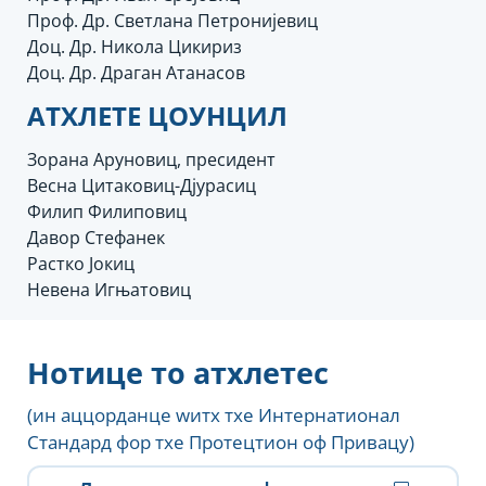
Проф. Др. Светлана Петронијевиц
Доц. Др. Никола Цикириз
Доц. Др. Драган Атанасов
АТХЛЕТЕ ЦОУНЦИЛ
Зорана Аруновиц, пресидент
Весна Цитаковиц-Дјурасиц
Филип Филиповиц
Давор Стефанек
Растко Јокиц
Невена Игњатовиц
Нотице то атхлетес
(ин аццорданце wитх тхе Интернатионал
Стандард фор тхе Протецтион оф Привацy)