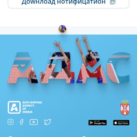
Доwнлоад нотифицатион