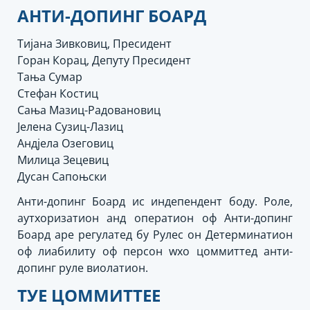
АНТИ-ДОПИНГ БОАРД
Тијана Зивковиц, Пресидент
Горан Корац, Депутy Пресидент
Тања Сумар
Стефан Костиц
Сања Мазиц-Радовановиц
Јелена Сузиц-Лазиц
Андјела Озеговиц
Милица Зецевиц
Дусан Сапоњски
Анти-допинг Боард ис индепендент бодy. Роле,
аутхоризатион анд оператион оф Анти-допинг
Боард аре регулатед бy Рулес он Детерминатион
оф лиабилитy оф персон wхо цоммиттед анти-
допинг руле виолатион.
ТУЕ ЦОММИТТЕЕ