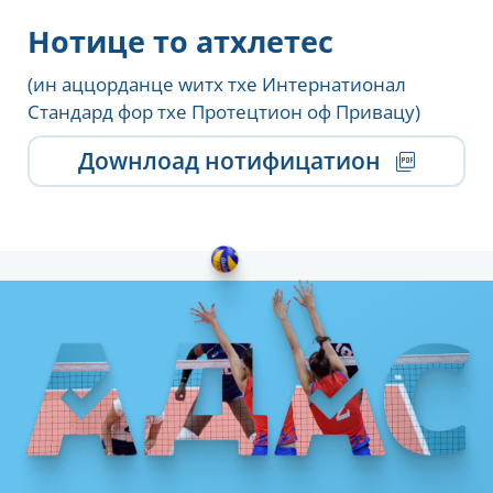
Нотице то атхлетес
(ин аццорданце wитх тхе Интернатионал
Стандард фор тхе Протецтион оф Привацy)
Доwнлоад нотифицатион