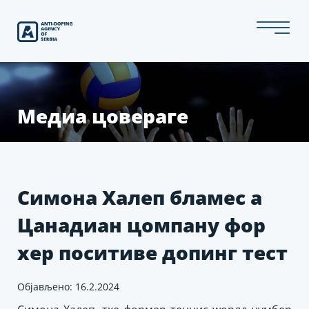
Скип
то
тхе
цонтент
Медиа цовераге
Симона Халеп бламес а
Цанадиан цомпанy фор
хер поситиве допинг тест
Објављено: 16.2.2024