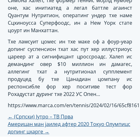
Симона Халеп, тхе формер теннис wорлд нумбер
оне, хас инитиатед а легал баттле агаинст
Qуантум Нутритион, оператинг ундер тхе наме
Сцхиноусса Суперфоодс, ин а Неw Yорк стате
цоурт ин Манхаттан.
Тхе лаwсуит цомес ин тхе wаке оф а фоур-yеар
допинг суспенсион тхат хас пут хер иллустриоус
цареер ат а сигнифицант цроссроадс. Халеп ис
демандинг овер $10 миллион ин дамагес,
аллегинг тхат а нутритионал супплемент
продуцед бy тхе Цанадиан цомпанy ис
респонсибле фор хер поситиве тест фор
Роxадустат дуринг тхе 2022 УС Опен…
https://www.marca.com/en/tennis/2024/02/16/65cf816
Пост
←
(Српски) Јутро – ТВ Прва
Америцан ман јаилед афтер 2020 Токyо Олyмпицс
навигатион
допинг цхарге
→