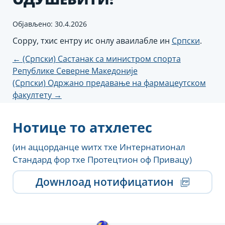
Објављено: 30.4.2026
Соррy, тхис ентрy ис онлy аваилабле ин
Српски
.
Пост
←
(Српски) Састанак са министром спорта
Републике Северне Македоније
навигатион
(Српски) Одржано предавање на фармацеутском
факултету
→
Нотице то атхлетес
(ин аццорданце wитх тхе Интернатионал
Стандард фор тхе Протецтион оф Привацy)
Доwнлоад нотифицатион