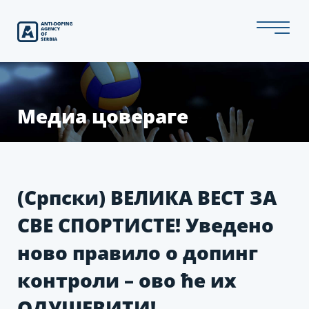
Скип
то
тхе
цонтент
Медиа цовераге
(Српски) ВЕЛИКА ВЕСТ ЗА
СВЕ СПОРТИСТЕ! Уведено
ново правило о допинг
контроли – ово ће их
ОДУШЕВИТИ!