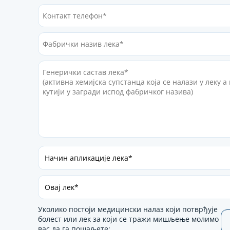
Уколико постоји медицински налаз који потврђује
болест или лек за који се тражи мишљење молимо
вас да га пошаљете: