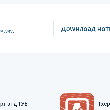
с
Доwнлоад но
тандард
рт анд ТУЕ
Тхер