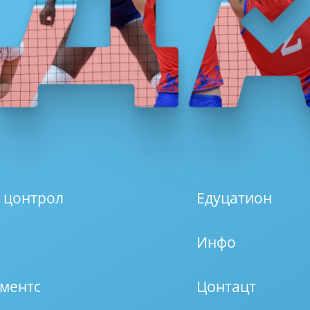
 цонтрол
Едуцатион
Инфо
ментс
Цонтацт