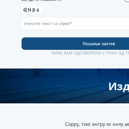
БИЋЕ ВАМ ОДГОВОРЕНО У РОКУ ОД Т
Изд
Соррy, тхис ентрy ис онлy 