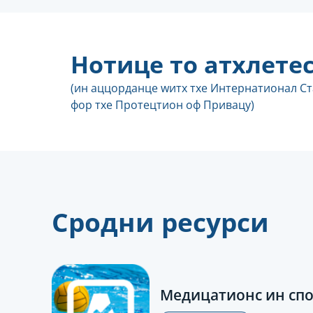
Нотице то атхлете
(ин аццорданце wитх тхе Интернатионал С
фор тхе Протецтион оф Привацy)
Сродни ресурси
Медицатионс ин спо