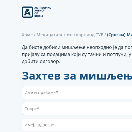
Скип
то
тхе
цонтент
Хоме
/
Медицатионс ин спорт анд ТУЕ
/
(Српски) 
Да бисте добили мишљење неопходно је да по
пријаву са подацима који су тачни и потпуни, 
добити одговор.
Захтев за мишљењ