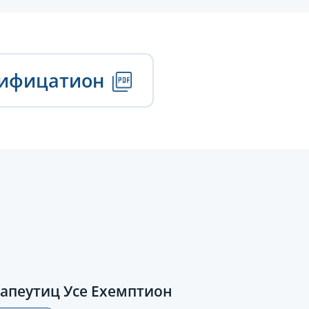
тифицатион
апеутиц Усе Еxемптион