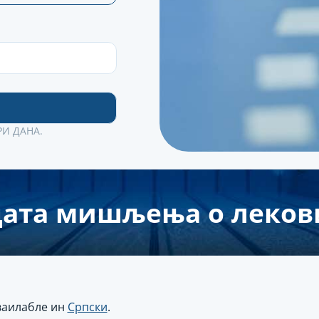
РИ ДАНА.
ата мишљења о леко
аваилабле ин
Српски
.