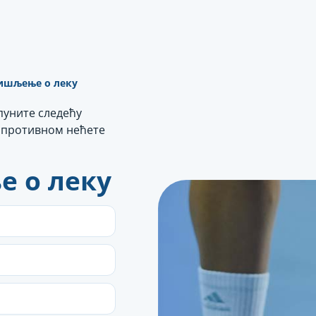
Мишљење о леку
пуните следећу
у противном нећете
е о леку