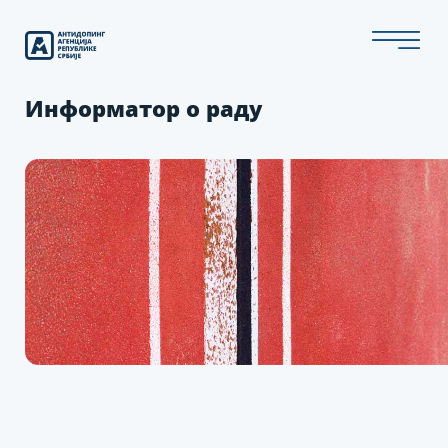
Скип
то
тхе
цонтент
Информатор о раду