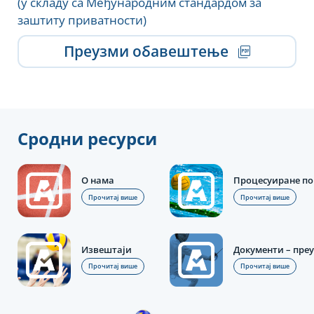
(у складу са Међународним стандардом за
заштиту приватности)
Преузми обавештење
Сродни ресурси
О нама
Процесуиране по
Прочитај више
Прочитај више
Извештаји
Документи – пре
Прочитај више
Прочитај више