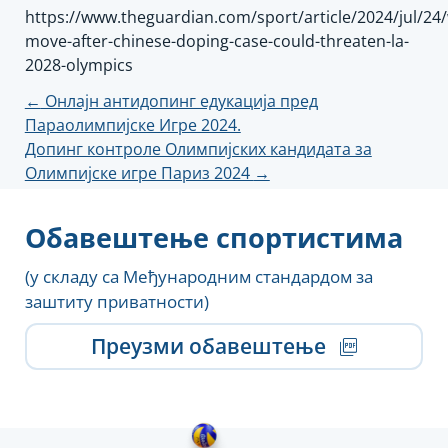
https://www.theguardian.com/sport/article/2024/jul/24
move-after-chinese-doping-case-could-threaten-la-
2028-olympics
Кретање
←
Онлајн антидопинг едукација пред
Параолимпијске Игре 2024.
чланка
Допинг контроле Олимпијских кандидата за
Олимпијске игре Париз 2024
→
Обавештење спортистима
(у складу са Међународним стандардом за
заштиту приватности)
Преузми обавештење