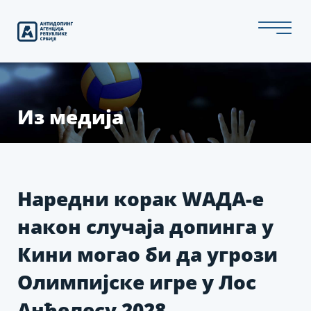
Скип
то
тхе
цонтент
Из медија
Наредни корак WАДА-е
након случаја допинга у
Кини могао би да угрози
Олимпијске игре у Лос
Анђелесу 2028