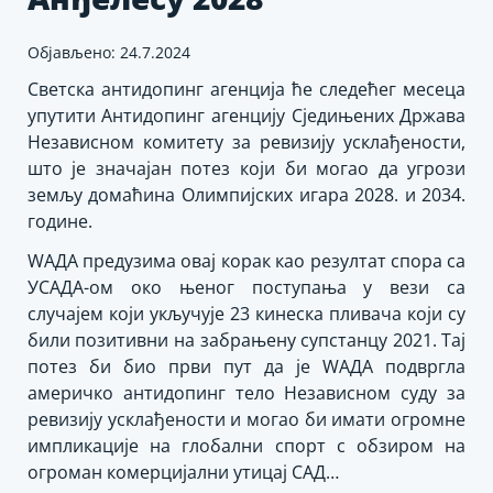
Објављено: 24.7.2024
Светска антидопинг агенција ће следећег месеца
упутити Антидопинг агенцију Сједињених Држава
Независном комитету за ревизију усклађености,
што је значајан потез који би могао да угрози
земљу домаћина Олимпијских игара 2028. и 2034.
године.
WАДА предузима овај корак као резултат спора са
УСАДА-ом око њеног поступања у вези са
случајем који укључује 23 кинеска пливача који су
били позитивни на забрањену супстанцу 2021. Тај
потез би био први пут да је WАДА подвргла
америчко антидопинг тело Независном суду за
ревизију усклађености и могао би имати огромне
импликације на глобални спорт с обзиром на
огроман комерцијални утицај САД…