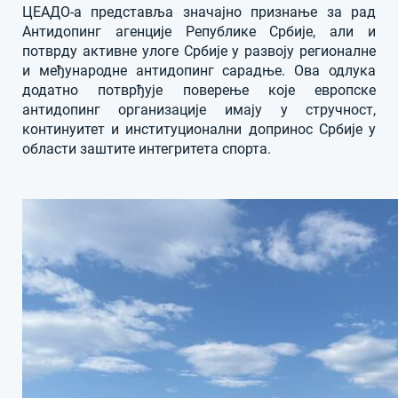
ЦЕАДО-а представља значајно признање за рад
Антидопинг агенције Републике Србије, али и
потврду активне улоге Србије у развоју регионалне
и међународне антидопинг сарадње. Ова одлука
додатно потврђује поверење које европске
антидопинг организације имају у стручност,
континуитет и институционални допринос Србије у
области заштите интегритета спорта.