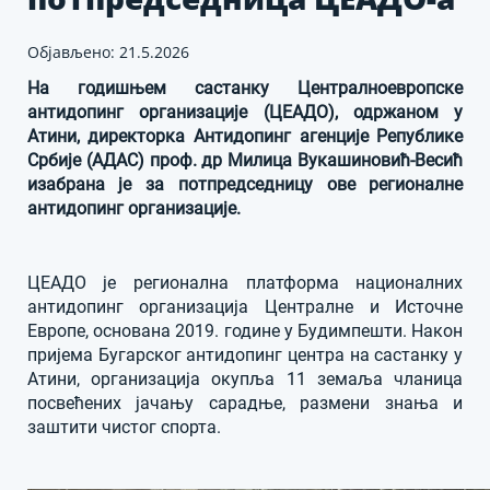
Објављено: 21.5.2026
На годишњем састанку Централноевропске
антидопинг организације (ЦЕАДО), одржаном у
Атини, директорка Антидопинг агенције Републике
Србије (АДАС) проф. др Милица Вукашиновић-Весић
изабрана је за потпредседницу ове регионалне
антидопинг организације.
ЦЕАДО је регионална платформа националних
антидопинг организација Централне и Источне
Европе, основана 2019. године у Будимпешти. Након
пријема Бугарског антидопинг центра на састанку у
Атини, организација окупља 11 земаља чланица
посвећених јачању сарадње, размени знања и
заштити чистог спорта.