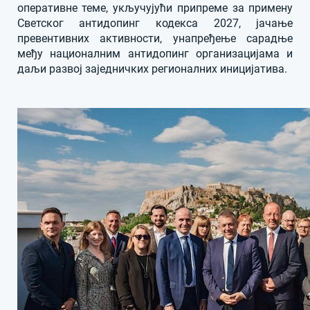
оперативне теме, укључујући припреме за примену
Светског антидопинг кодекса 2027, јачање
превентивних активности, унапређење сарадње
међу националним антидопинг организацијама и
даљи развој заједничких регионалних иницијатива.