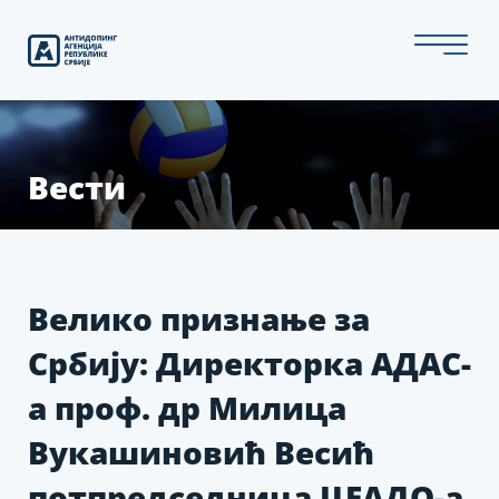
Скип
то
тхе
цонтент
Вести
Велико признање за
Србију: Директорка АДАС-
а проф. др Милица
Вукашиновић Весић
потпредседница ЦЕАДО-а