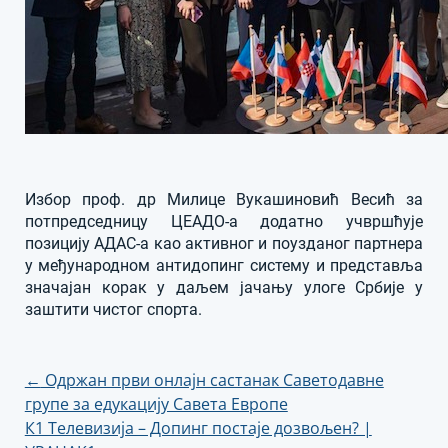
Избор проф. др Милице Вукашиновић Весић за
потпредседницу ЦЕАДО-а додатно учвршћује
позицију АДАС-а као активног и поузданог партнера
у међународном антидопинг систему и представља
значајан корак у даљем јачању улоге Србије у
заштити чистог спорта.
Кретање
←
Одржан први онлајн састанак Саветодавне
групе за едукацију Савета Европе
чланка
К1 Телевизија – Допинг постаје дозвољен? |