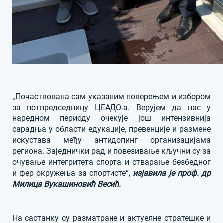
„Почаствована сам указаним поверењем и избором
за потпредседницу ЦЕАДО-а. Верујем да нас у
наредном периоду очекује још интензивнија
сарадња у области едукације, превенције и размене
искустава међу антидопинг организацијама
региона. Заједнички рад и повезивање кључни су за
очување интегритета спорта и стварање безбедног
и фер окружења за спортисте“,
изјавила је проф. др
Милица Вукашиновић Весић.
На састанку су разматране и актуелне стратешке и