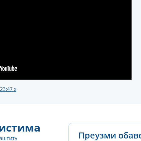
23:47 х
истима
Преузми оба
заштиту