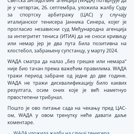
Светска антидопинг агенција (WАДА) потврђује да
је у четвртак, 26. септембра, уложила жалбу Суду
за спортску арбитражу (ЦАС) у случају
италијанског тенисера Јанника Синера, којег је
прогласио независни суд Међународна агенција
за интегритет тениса (ИТИА) да не сноси кривицу
или немар јер је два пута била позитивна на
клостебол, забрањену супстанцу, у марту 2024.
WАДА сматра да налаз „без грешке или немара“
није био тачан према важећим правилима. WАДА
тражи период забране од једне до две године.
WАДА не тражи дисквалификацију било каквих
резултата, осим оних које је већ наметнуо
првостепени трибунал.
Пошто је ово питање сада на чекању пред ЦАС-
ом, WАДА у овом тренутку неће давати даље
коментаре.
Кретање
←
WАДА уложила жалбу на случај тенисера