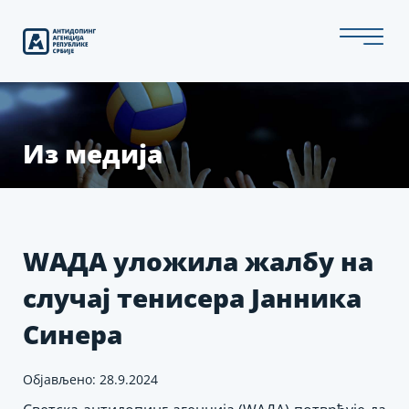
Скип
то
тхе
цонтент
Из медија
WАДА уложила жалбу на
случај тенисера Јанника
Синера
Објављено: 28.9.2024