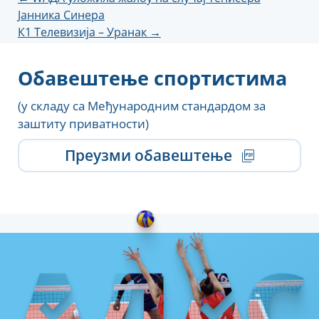
Јанника Синера
чланка
К1 Телевизија – Уранак
→
Обавештење спортистима
(у складу са Међународним стандардом за
заштиту приватности)
Преузми обавештење