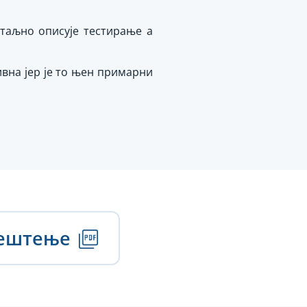
таљно описује тестирање а
ивна јер је то њен примарни
вештење