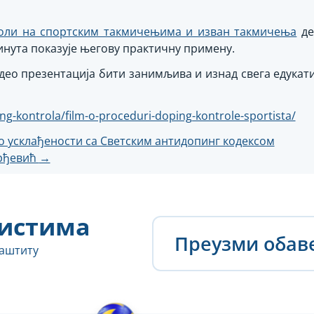
оли на спортским такмичењима и изван такмичења
де
минута показује његову практичну примену.
део презентација бити занимљива и изнад свега едукат
ng-kontrola/film-o-proceduri-doping-kontrole-sportista/
о усклађености са Светским антидопинг кодексом
рђевић
→
истима
Преузми оба
заштиту