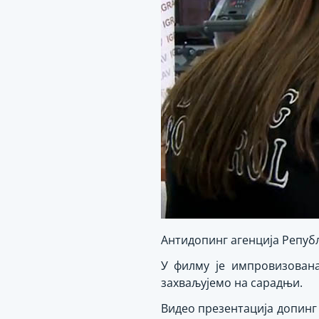
Антидопинг агенција Републ
У филму је импровизован
захваљујемо на сарадњи.
Видео презентација допинг