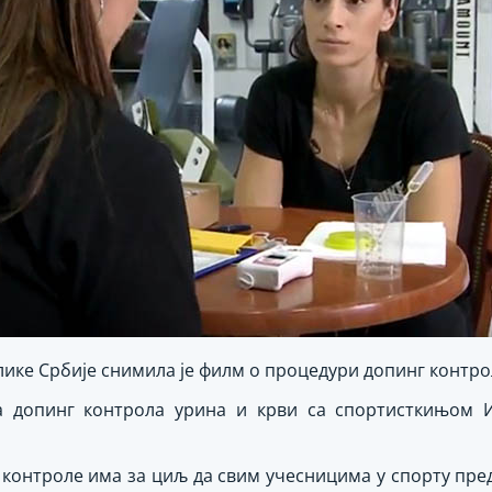
ике Србије снимила је филм о процедури допинг контро
а допинг контрола урина и крви са спортисткињом И
 контроле има за циљ да свим учесницима у спорту пре