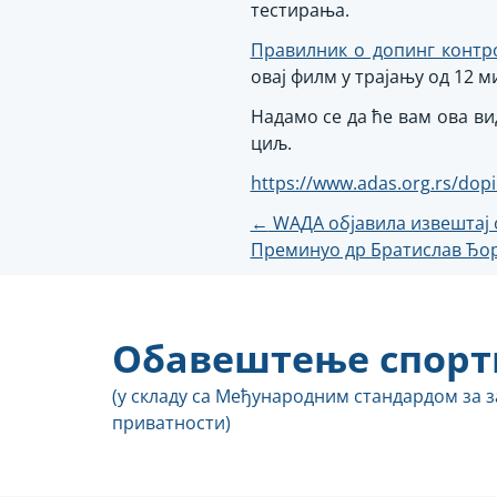
тестирања.
Правилник о допинг контр
овај филм у трајању од 12 
Надамо се да ће вам ова ви
циљ.
https://www.adas.org.rs/dopi
Кретање
←
WАДА објавила извештај 
Преминуо др Братислав Ђо
чланка
Обавештење спорт
(у складу са Међународним стандардом за 
приватности)