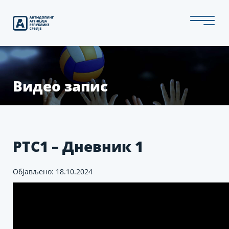
Скип
то
тхе
цонтент
Видео запис
РТС1 – Дневник 1
Објављено: 18.10.2024