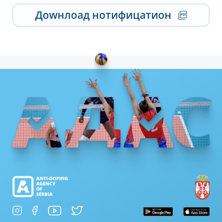
Доwнлоад нотифицатион