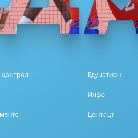
 цонтрол
Едуцатион
Инфо
ментс
Цонтацт