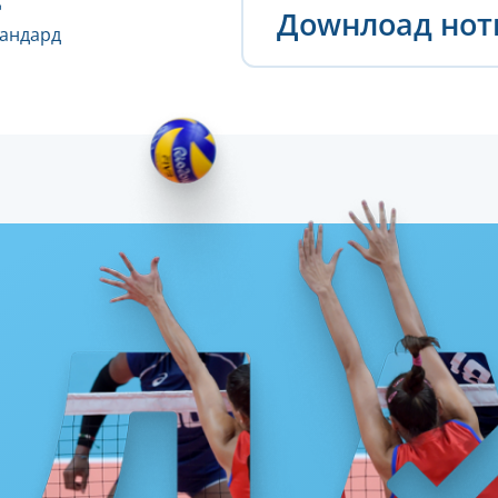
Доwнлоад но
тандард