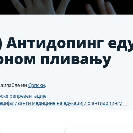
) Антидопинг ед
оном пливању
аваилабле ин
Српски
.
рске репрезентације
пецијализанти медицине на едукацији о антидопингу
→
н
с