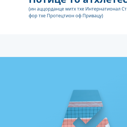
(ин аццорданце wитх тхе Интернатионал С
фор тхе Протецтион оф Привацy)