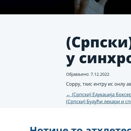
(Српски
у синхр
Објављено: 7.12.2022
Соррy, тхис ентрy ис онлy 
Пост
←
(Српски) Едукација боксе
(Српски) Будући лекари и с
навигатио
Нотице то атхлете