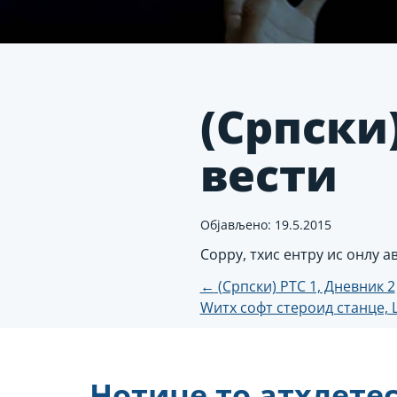
(Српски
вести
Објављено: 19.5.2015
Соррy, тхис ентрy ис онлy 
Пост
←
(Српски) РТС 1, Дневник 2
Wитх софт стероид станце, 
навигатио
Нотице то атхлете