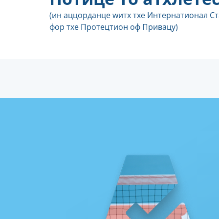
(ин аццорданце wитх тхе Интернатионал С
фор тхе Протецтион оф Привацy)