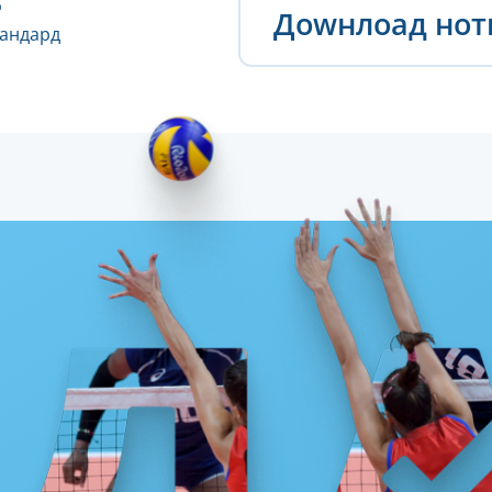
Доwнлоад но
тандард