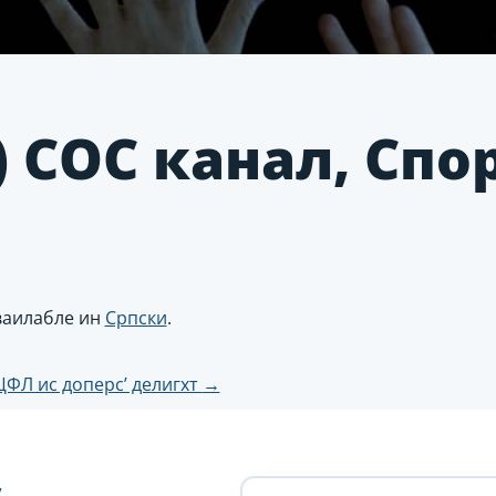
) СОС канал, Спо
аваилабле ин
Српски
.
ЦФЛ ис доперс’ делигхт
→
н
с