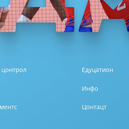
 цонтрол
Едуцатион
Инфо
ментс
Цонтацт