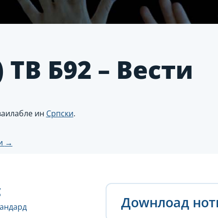
 ТВ Б92 – Вести
аваилабле ин
Српски
.
ти
→
н
с
Доwнлоад но
тандард