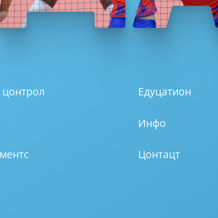
 цонтрол
Едуцатион
Инфо
ментс
Цонтацт