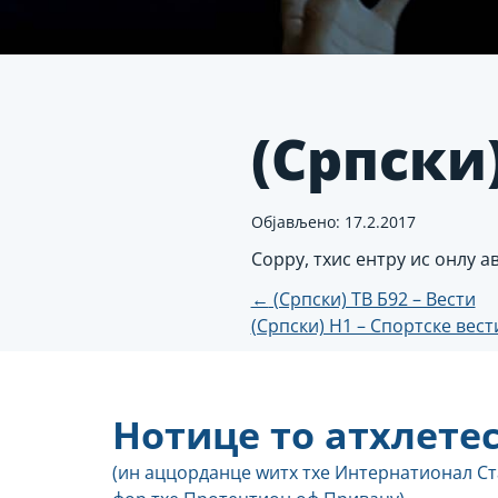
(Српски)
Објављено: 17.2.2017
Соррy, тхис ентрy ис онлy 
Пост
←
(Српски) ТВ Б92 – Вести
(Српски) Н1 – Спортске вес
навигатио
Нотице то атхлете
(ин аццорданце wитх тхе Интернатионал С