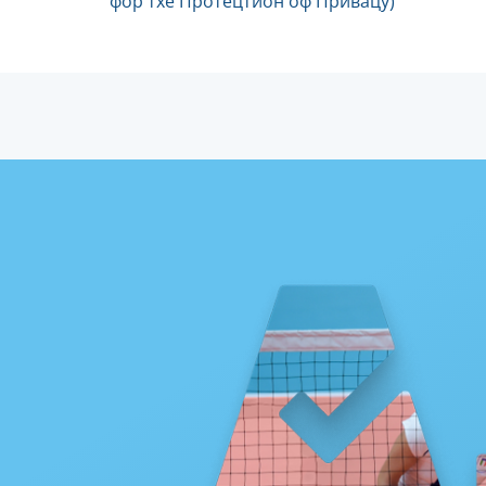
фор тхе Протецтион оф Привацy)