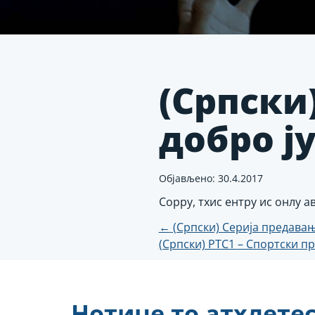
(Српски)
добро ј
Објављено: 30.4.2017
Соррy, тхис ентрy ис онлy 
Пост
←
(Српски) Серија предава
(Српски) РТС1 – Спортски 
навигатио
Нотице то атхлете