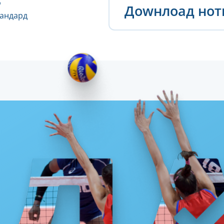
Доwнлоад но
тандард