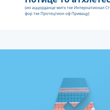
(ин аццорданце wитх тхе Интернатионал С
фор тхе Протецтион оф Привацy)