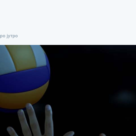
бро јутро