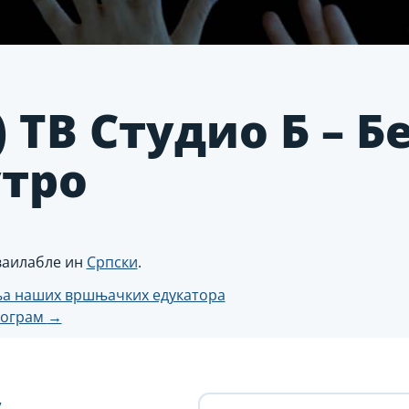
 ТВ Студио Б – Б
утро
аваилабле ин
Српски
.
ња наших вршњачких едукатора
програм
→
н
с