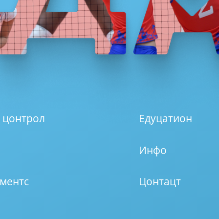
 цонтрол
Едуцатион
Инфо
ментс
Цонтацт