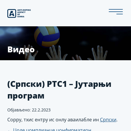
Скип
то
тхе
цонтент
Видео
(Српски) РТС1 – Јутарњи
програм
Објављено: 22.2.2023
Соррy, тхис ентрy ис онлy аваилабле ин
Српски
.
Пост
←
Цоде цомплианце цонфирматион