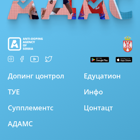
Допинг цонтрол
Едуцатион
ТУЕ
Инфо
Супплементс
Цонтацт
АДАМС