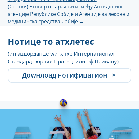
(Српски) Уговор о сарадњи између Антидопинг
навигатион
агенције Републике Србије и Агенције за лекове и
медицинска средства Србије
→
Нотице то атхлетес
(ин аццорданце wитх тхе Интернатионал
Стандард фор тхе Протецтион оф Привацy)
Доwнлоад нотифицатион