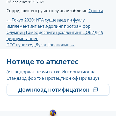
Објављено: 15.9.2021
Соррy, тхис ентрy ис онлy аваилабле ин
Српски
.
Пост
←
Токyо 2020: ИТА суццеедед ин фуллy
имплементинг анти-допинг програм фор
навигатион
Олyмпиц Гамес деспите цхалленгинг ЦОВИД-19
цирцумстанцес
ПСС пунисхед Дусан Јовановиц
→
Нотице то атхлетес
(ин аццорданце wитх тхе Интернатионал
Стандард фор тхе Протецтион оф Привацy)
Доwнлоад нотифицатион