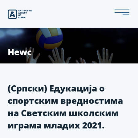
Скип
то
тхе
цонтент
Неwс
(Српски) Едукација о
спортским вредностима
на Светским школским
играма младих 2021.