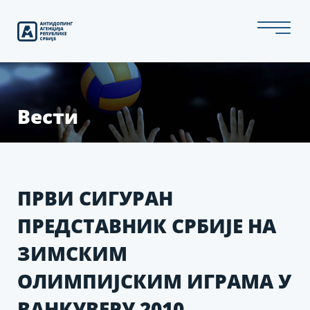
Скип
то
тхе
цонтент
Вести
ПРВИ СИГУРАН
ПРЕДСТАВНИК СРБИЈЕ НА
ЗИМСКИМ
ОЛИМПИЈСКИМ ИГРАМА У
ВАНКУВЕРУ 2010