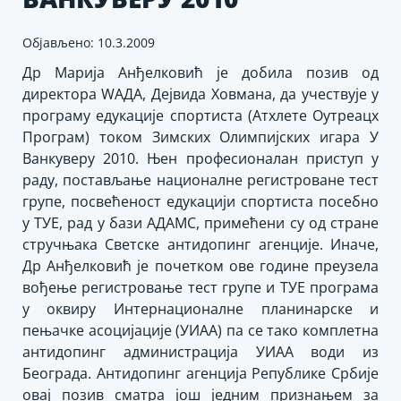
Објављено: 10.3.2009
Др Марија Анђелковић је добила позив од
директора WАДА, Дејвида Ховмана, да учествује у
програму едукације спортиста (Атхлете Оутреацх
Програм) током Зимских Олимпијских игара У
Ванкуверу 2010. Њен професионалан приступ у
раду, постављање националне регистроване тест
групе, посвећеност едукацији спортиста посебно
у ТУЕ, рад у бази АДАМС, примећени су од стране
стручњака Светске антидопинг агенције. Иначе,
Др Анђелковић је почетком ове године преузела
вођење регистровање тест групе и ТУЕ програма
у оквиру Интернационалне планинарске и
пењачке асоцијације (УИАА) па се тако комплетна
антидопинг администрација УИАА води из
Београда. Антидопинг агенција Републике Србије
овај позив сматра још једним признањем за