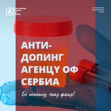
Скип
то
тхе
цонтент
АНТИ-
ДОПИНГ
АГЕНЦY ОФ
СЕРБИА
Бе хеалтхy, плаy фаир!