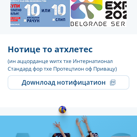
Нотице то атхлетес
(ин аццорданце wитх тхе Интернатионал
Стандард фор тхе Протецтион оф Привацy)
Доwнлоад нотифицатион