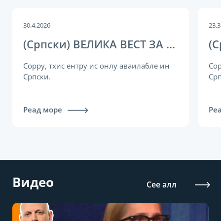
30.4.2026
23.3
(Српски) ВЕЛИКА ВЕСТ ЗА СВЕ СПОРТИСТЕ! Уведено ново правило о допинг контроли – ово ће их ОДУШЕВИТИ!
Соррy, тхис ентрy ис онлy аваилабле ин
Сор
Српски.
Срп
Реад море
Ре
Видео
Сее алл