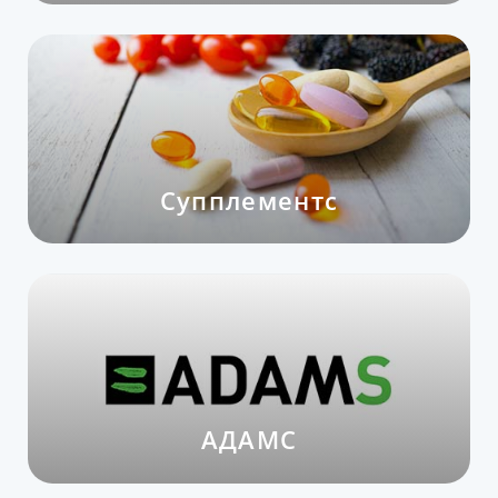
Супплементс
АДАМС