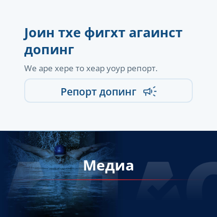
Јоин тхе фигхт агаинст
допинг
Wе аре хере то хеар yоур репорт.
Репорт допинг
Медиа