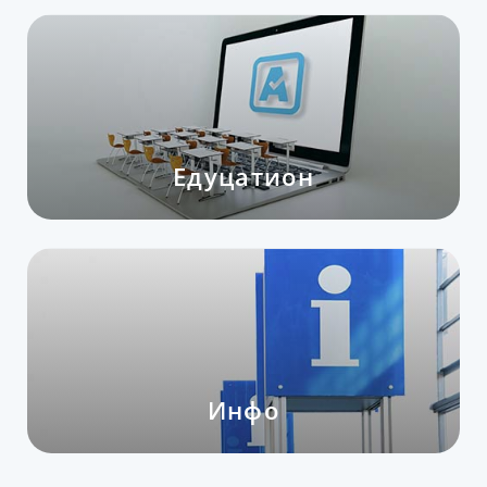
Едуцатион
Инфо