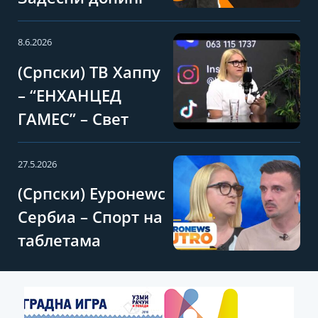
8.6.2026
(Српски) ТВ Хаппy
– “ЕНХАНЦЕД
ГАМЕС” – Свет
какав познајемо
више не постоји –
27.5.2026
Такмичење
(Српски) Еуронеwс
допингованих
Сербиа – Спорт на
спортиста!
таблетама