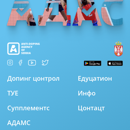
Допинг цонтрол
Едуцатион
ТУЕ
Инфо
Супплементс
Цонтацт
АДАМС