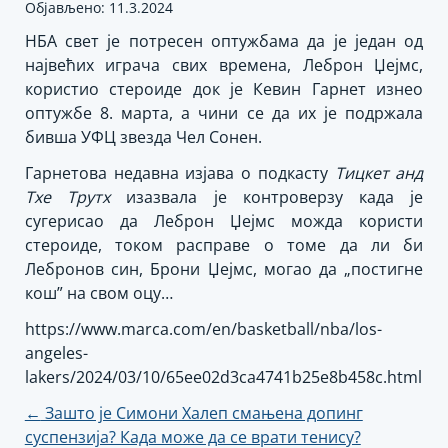
Објављено: 11.3.2024
НБА свет је потресен оптужбама да је један од
највећих играча свих времена, Леброн Џејмс,
користио стероиде док је Кевин Гарнет изнео
оптужбе 8. марта, а чини се да их је подржала
бивша УФЦ звезда Чел Сонен.
Гарнетова недавна изјава о подкасту
Тицкет анд
Тхе Трутх
изазвала је контроверзу када је
сугерисао да Леброн Џејмс можда користи
стероиде, током расправе о томе да ли би
Лебронов син, Брони Џејмс, могао да „постигне
кош” на свом оцу…
https://www.marca.com/en/basketball/nba/los-
angeles-
lakers/2024/03/10/65ee02d3ca4741b25e8b458c.html
Кретање
←
Зашто је Симони Халеп смањена допинг
суспензија? Када може да се врати тенису?
чланка