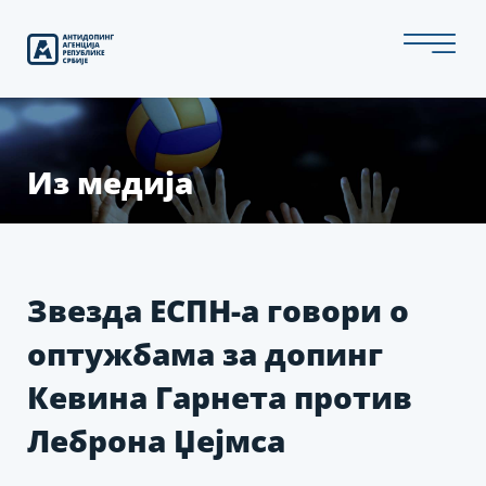
Скип
то
тхе
цонтент
Из медија
Звезда ЕСПН-а говори о
оптужбама за допинг
Кевина Гарнета против
Леброна Џејмса