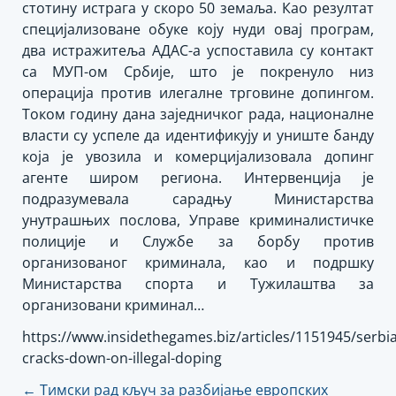
стотину истрага у скоро 50 земаља. Као резултат
специјализоване обуке коју нуди овај програм,
два истражитеља АДАС-а успоставила су контакт
са МУП-ом Србије, што је покренуло низ
операција против илегалне трговине допингом.
Током годину дана заједничког рада, националне
власти су успеле да идентификују и униште банду
која је увозила и комерцијализовала допинг
агенте широм региона. Интервенција је
подразумевала сарадњу Министарства
унутрашњих послова, Управе криминалистичке
полиције и Службе за борбу против
организованог криминала, као и подршку
Министарства спорта и Тужилаштва за
организовани криминал…
https://www.insidethegames.biz/articles/1151945/serbia
cracks-down-on-illegal-doping
Кретање
←
Тимски рад кључ за разбијање европских