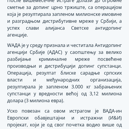
После вишемесечне истраге долази до огромне
сметње за допинг црно тржиште, са операцијом
која је резултирала запленом милионске имовине
и разградњом дистрибутивне мреже у Србији, а
успех слави алијанса Светске антидопинг
агенције.
WАДА је у среду признала и честитала Антидопинг
агенцији Србије (АДАС) у саопштењу за велико
разбијање криминалне мреже посвећене
производњи и дистрибуцији допинг супстанци.
Операција, резултат блиске сарадње српских
власти и међународних организација,
резултирала је запленом 3.000 кг забрањених
супстанци у вредности већој од 3,12 милиона
долара (3 милиона евра).
Уско повезан са овом истрагом је ВАДА-ин
Европски обавјештајни и истражни (И&И)
пројекат, који је од свог почетка водио више од