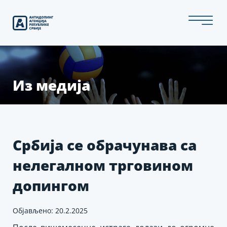
Скип
то
тхе
цонтент
Из медија
Србија се обрачунава са
нелегалном трговином
допингом
Објављено: 20.2.2025