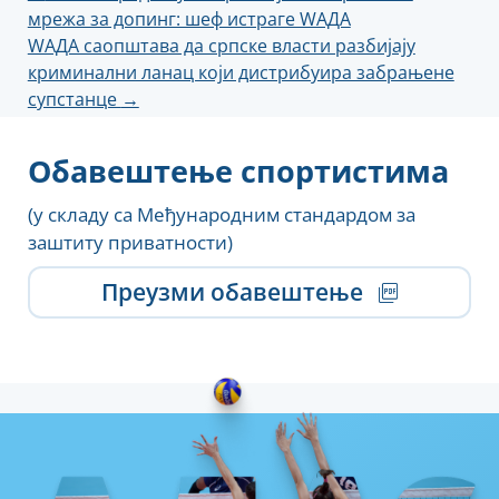
мрежа за допинг: шеф истраге WАДА
чланка
WАДА саопштава да српске власти разбијају
криминални ланац који дистрибуира забрањене
супстанце
→
Обавештење спортистима
(у складу са Међународним стандардом за
заштиту приватности)
Преузми обавештење