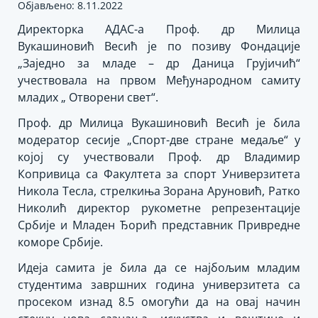
Објављено: 8.11.2022
Директорка АДАС-а Проф. др Милица
Вукашиновић Весић је по позиву Фондације
„Заједно за младе – др Даница Грујичић“
учествовала на првом Међународном самиту
младих „ Отворени свет“.
Проф. др Милица Вукашиновић Весић је била
модератор сесије „Спорт-две стране медаље“ у
којој су учествовали Проф. др Владимир
Копривица са Факултета за спорт Универзитета
Никола Тесла, стрелкиња Зорана Аруновић, Ратко
Николић директор рукометне репрезентације
Србије и Младен Ђорић представник Привредне
коморе Србије.
Идеја самита је била да се најбољим младим
студентима завршних година универзитета са
просеком изнад 8.5 омогући да на овај начин