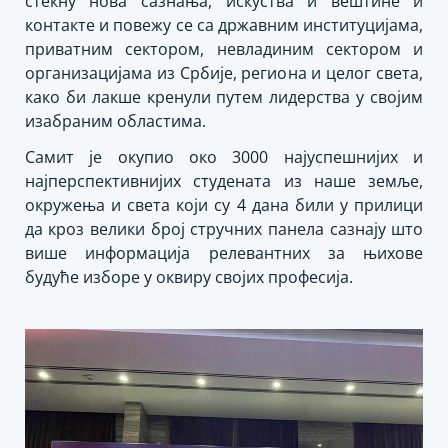
стекну нова сазнања, искуства и вештине и
контакте и повежу се са државним институцијама,
приватним сектором, невладиним сектором и
организацијама из Србије, региона и целог света,
како би лакше кренули путем лидерства у својим
изабраним областима.
Самит је окупио око 3000 најуспешнијих и
најперспективнијих студената из наше земље,
окружења и света који су 4 дана били у прилици
да кроз велики број стручних панела сазнају што
више информација релевантних за њихове
будуће изборе у оквиру својих професија.