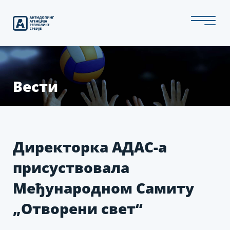
Скип
то
тхе
цонтент
Вести
Директорка АДАС-а
присуствовала
Међународном Самиту
„Отворени свет“