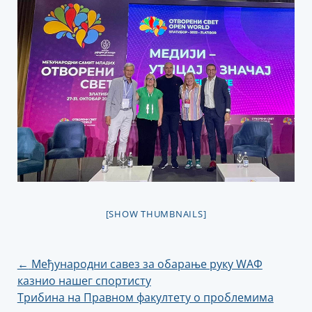
[SHOW THUMBNAILS]
Кретање
←
Међународни савез за обарање руку WАФ
казнио нашег спортисту
чланка
Трибина на Правном факултету о проблемима