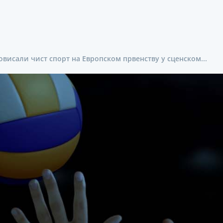
овисали чист спорт на Европском првенству у сценском...