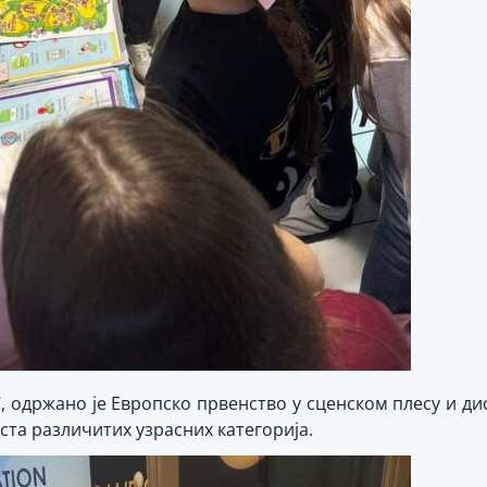
, одржано је Европско првенство у сценском плесу и дис
ста различитих узрасних категорија.