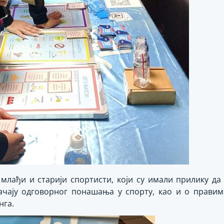
 млађи и старији спортисти, који су имали прилику д
ачају одговорног понашања у спорту, као и о правим
нга.