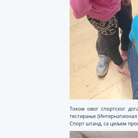
Током овог спортског дог
тестирање (Интернатионал 
Спорт штанд, са циљем пром