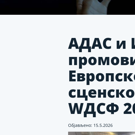
АДАС и 
промови
Европск
сценско
WДСФ 2
Објављено: 15.5.2026