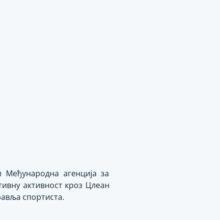
и Међународна агенција за
тивну активност кроз Цлеан
равља спортиста.