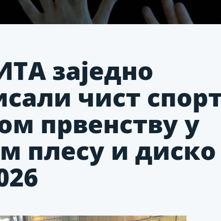
ИТА заједно
сали чист спорт
ом првенству у
м плесу и диско
026