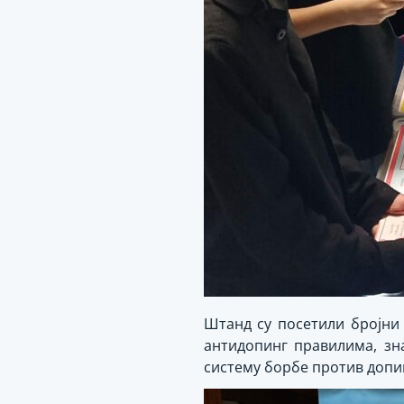
Штанд су посетили бројни
антидопинг правилима, зн
систему борбе против допи