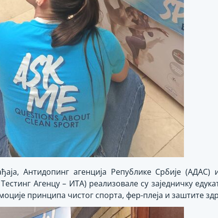
ађаја, Антидопинг агенција Републике Србије (АДАС) 
Тестинг Агенцy – ИТА) реализовале су заједничку едука
оције принципа чистог спорта, фер-плеја и заштите зд