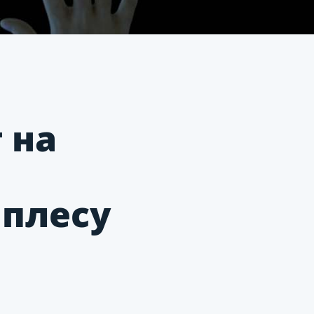
 на
 плесу